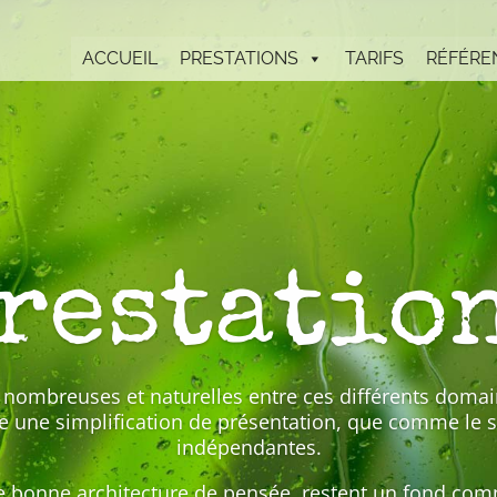
ACCUEIL
PRESTATIONS
TARIFS
RÉFÉRE
restatio
ns nombreuses et naturelles entre ces différents domain
une simplification de présentation, que comme le si
indépendantes.
e bonne architecture de pensée, restent un fond com