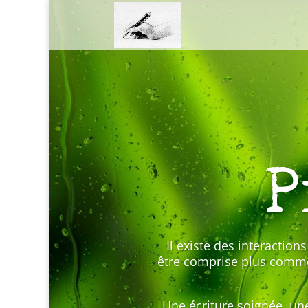
P
Il existe des interactio
être comprise plus comme 
Une écriture soignée, un