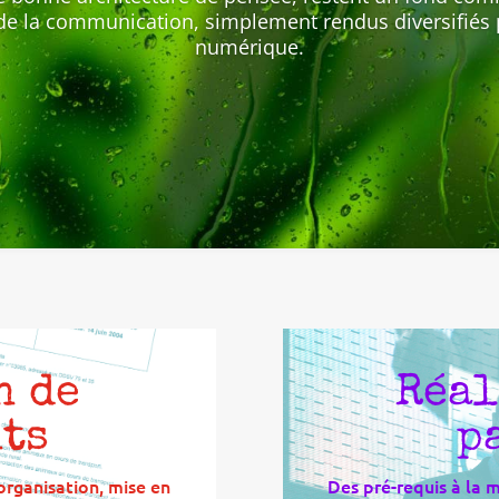
de la communication, simplement rendus diversifiés 
numérique.
n de
Réal
ts
p
organisation, mise en
Des pré-requis à la 