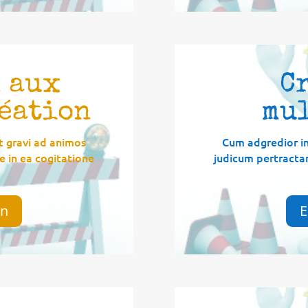
 aux
C
réation
mu
t gravi ad animos
Cum adgredior in
 in ea cogitatione
judicum pertracta
on
E