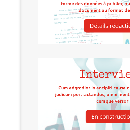
forme des données à publier, pui
document au format d
Détails rédacti
Intervi
Cum adgredior in ancipiti causa e
judicum pertractandos, omni mente
curaque versor
En constructi