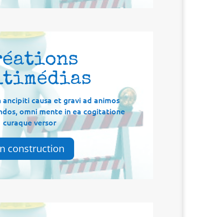
réations
ltimédias
 ancipiti causa et gravi ad animos
ndos, omni mente in ea cogitatione
curaque versor
n construction