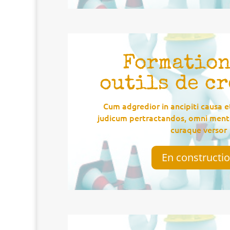
Formation
outils de c
Cum adgredior in ancipiti causa e
judicum pertractandos, omni mente
curaque versor
En constructi