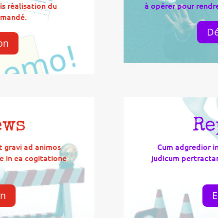
s réalisation du
à opérer pour rend
emandé.
Dé
on
ews
Re
t gravi ad animos
Cum adgredior in
 in ea cogitatione
judicum pertracta
on
E