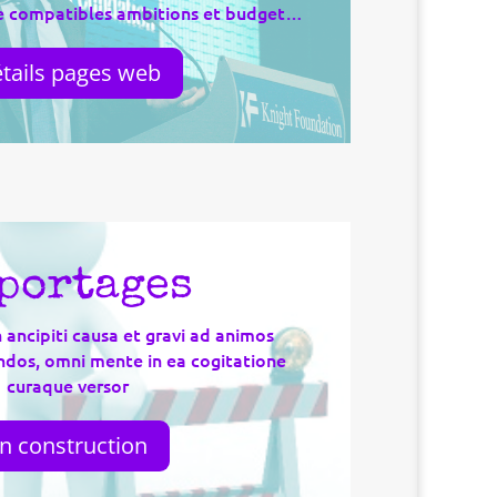
re compatibles ambitions et budget…
tails pages web
portages
 ancipiti causa et gravi ad animos
ndos, omni mente in ea cogitatione
curaque versor
n construction